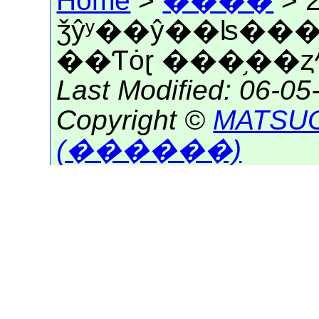
Home
>
����
> 
ǯŷʸ��ŷ��ʪ���Ƥ
��Ƭȯɽ ���֥��
Last Modified: 06-0
Copyright ©
MATSUO
(������)