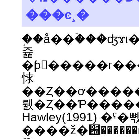
���ͼ¸�
�֥�å��ۡ���ʤɤι�����פο��ͼ
쥹
�ƥ󥽥�����г�
㤹
��Ȥ��ơ����
뤬�Ȥ��Ƥ�����B
Hawley(1991) �ˤ�
����ž�԰�����