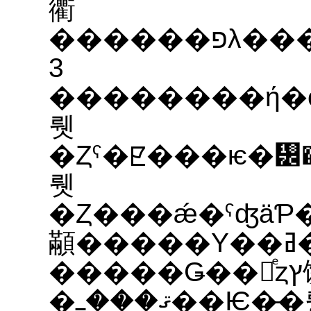
衢
������פλ���ȯŸ��ľ��
3
��������ή�ο�
뤳
�Ȥˤ�ꡢ���ѥ�᡼����Ƴ�����
뤳
�Ȥ���ǽ�ˤʤä
顢�����Υ��ߥ�졼
�����Ǥ��ռͤȥץ饺
�ޤ���ߺ��Ѥ�̵�뤵