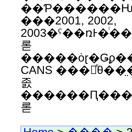
��Ƥ������ǶᡢT
���2001, 2002,
2003�ˤ��ռͰ�ͥ���ʱ��פζɽ���ͼ
롣
�����ȯɽ�Ǥϼ�
CANS ���ռͤθ��̤�ޤ�ƥ��
졼
������Ԥ������η׻���
롣