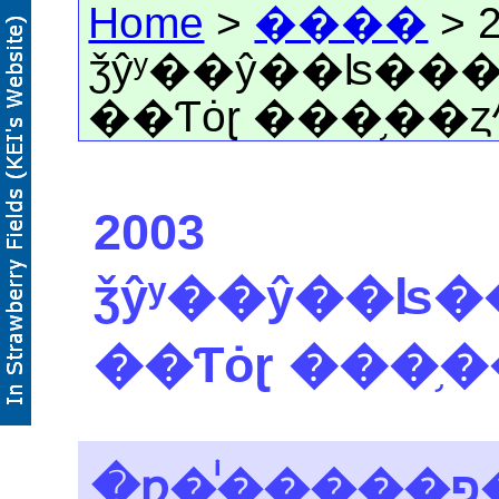
Home
>
����
> 
ǯŷʸ��ŷ��ʪ���Ƥ
��Ƭȯɽ ���֥��
2003
ǯŷʸ��ŷ��ʪ��
��Ƭȯɽ ���֥
�ռ�ͥ�����פ� MHD